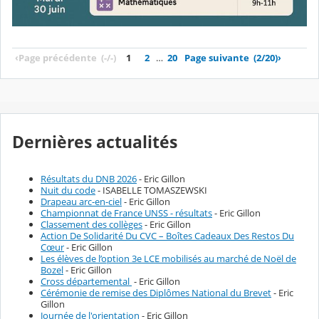
‹
Page précédente
(-/-)
1
2
…
20
Page suivante
(2/20)
›
Dernières actualités
Résultats du DNB 2026
- Eric Gillon
Nuit du code
- ISABELLE TOMASZEWSKI
Drapeau arc-en-ciel
- Eric Gillon
Championnat de France UNSS - résultats
- Eric Gillon
Classement des collèges
- Eric Gillon
Action De Solidarité Du CVC – Boîtes Cadeaux Des Restos Du
Cœur
- Eric Gillon
Les élèves de l’option 3e LCE mobilisés au marché de Noël de
Bozel
- Eric Gillon
Cross départemental
- Eric Gillon
Cérémonie de remise des Diplômes National du Brevet
- Eric
Gillon
Journée de l'orientation
- Eric Gillon