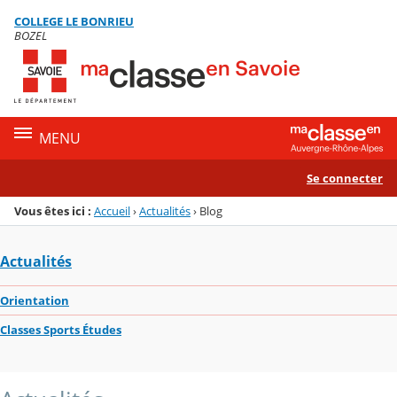
Panneau de gestion des cookies
COLLEGE LE BONRIEU
Menu de la rubrique
Contenu
BOZEL
MENU
Se connecter
Vous êtes ici :
Accueil
›
Actualités
›
Blog
Actualités
Orientation
Classes Sports Études