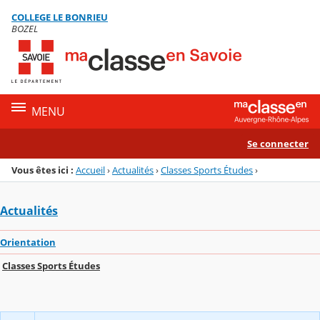
Panneau de gestion des cookies
COLLEGE LE BONRIEU
Menu de la rubrique
Contenu
BOZEL
MENU
Se connecter
Vous êtes ici :
Accueil
›
Actualités
›
Classes Sports Études
›
Actualités
Orientation
Classes Sports Études