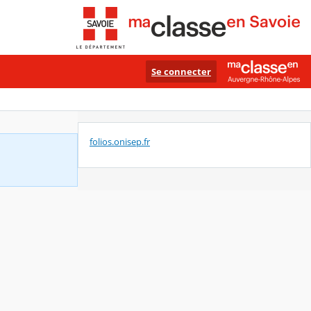
Se connecter
folios.onisep.fr