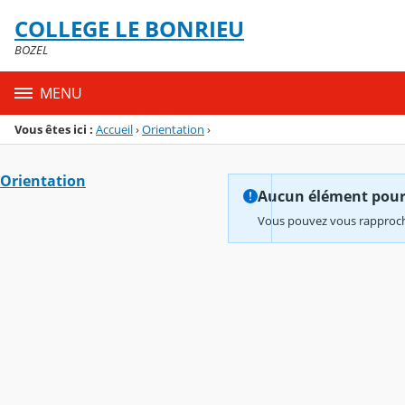
Panneau de gestion des cookies
COLLEGE LE BONRIEU
Menu de la rubrique
Contenu
BOZEL
MENU
Vous êtes ici :
Accueil
›
Orientation
›
Orientation
Aucun élément pour l
Vous pouvez vous rapproche