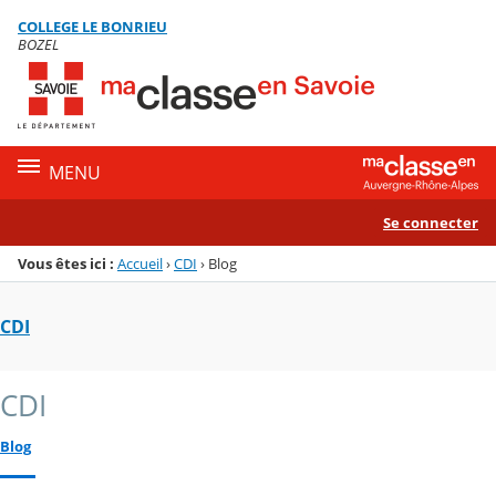
Panneau de gestion des cookies
COLLEGE LE BONRIEU
Menu de la rubrique
Contenu
BOZEL
MENU
Se connecter
Vous êtes ici :
Accueil
›
CDI
›
Blog
CDI
CDI
Blog