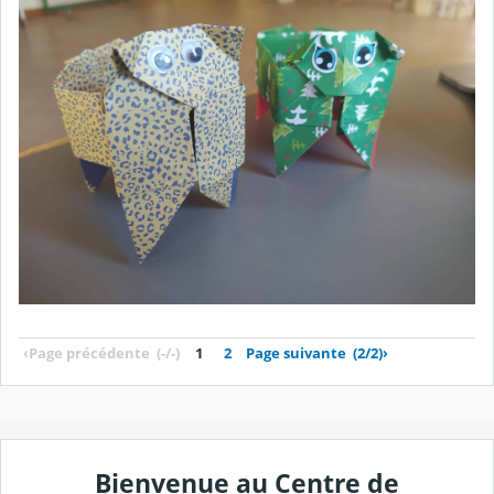
‹
Page précédente
(-/-)
1
2
Page suivante
(2/2)
›
Bienvenue au Centre de