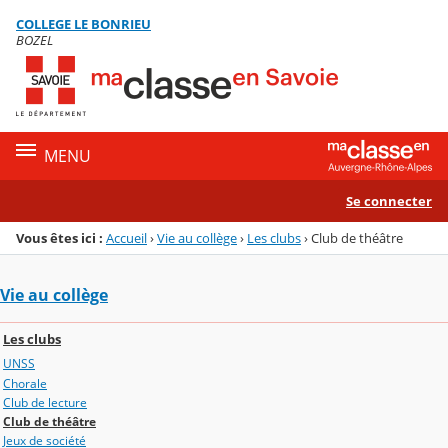
Panneau de gestion des cookies
COLLEGE LE BONRIEU
Menu de la rubrique
Contenu
BOZEL
MENU
Se connecter
Vous êtes ici :
Accueil
›
Vie au collège
›
Les clubs
›
Club de théâtre
Vie au collège
Les clubs
UNSS
Chorale
Club de lecture
Club de théâtre
Jeux de société