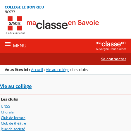
Panneau de gestion des cookies
COLLEGE LE BONRIEU
Menu de la rubrique
Contenu
BOZEL
MENU
Se connecter
Vous êtes ici :
Accueil
›
Vie au collège
›
Les clubs
Vie au collège
Les clubs
UNSS
Chorale
Club de lecture
Club de théâtre
Jeux de société