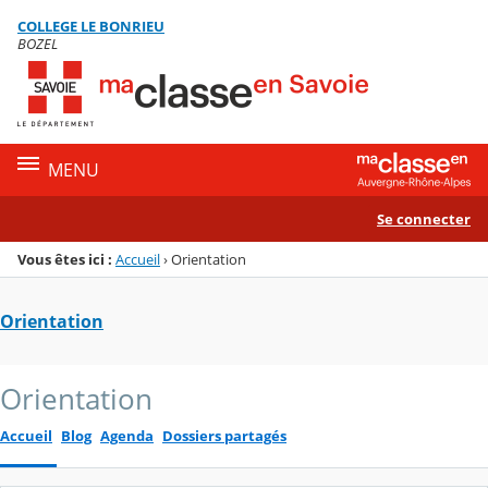
Panneau de gestion des cookies
COLLEGE LE BONRIEU
Menu de la rubrique
Contenu
BOZEL
MENU
Se connecter
Vous êtes ici :
Accueil
›
Orientation
Orientation
Orientation
Accueil
Blog
Agenda
Dossiers partagés