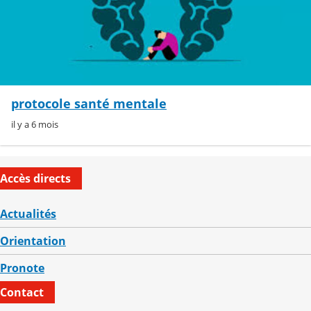
protocole santé mentale
il y a 6 mois
Accès directs
Actualités
Orientation
Pronote
Contact