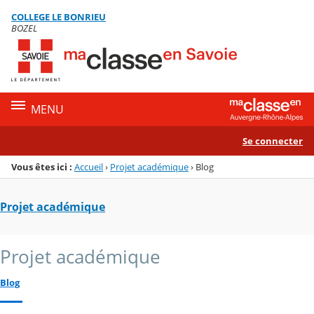
Panneau de gestion des cookies
COLLEGE LE BONRIEU
Menu de la rubrique
Contenu
BOZEL
MENU
Se connecter
Vous êtes ici :
Accueil
›
Projet académique
›
Blog
Projet académique
Projet académique
Blog