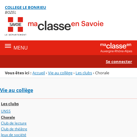
Panneau de gestion des cookies
COLLEGE LE BONRIEU
Menu de la rubrique
Contenu
BOZEL
MENU
Se connecter
Vous êtes ici :
Accueil
›
Vie au collège
›
Les clubs
›
Chorale
Vie au collège
Les clubs
UNSS
Chorale
Club de lecture
Club de théâtre
Jeux de société