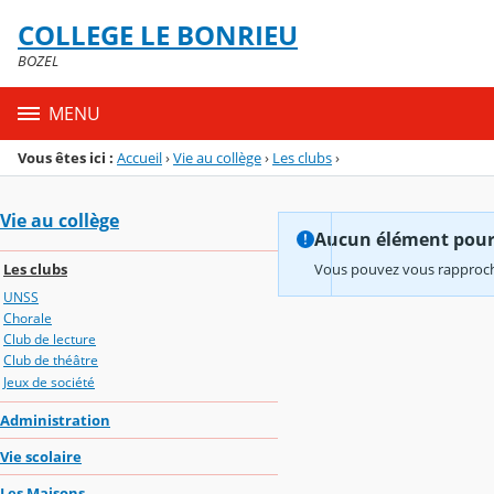
Panneau de gestion des cookies
COLLEGE LE BONRIEU
Menu de la rubrique
Contenu
BOZEL
MENU
Vous êtes ici :
Accueil
›
Vie au collège
›
Les clubs
›
Vie au collège
Aucun élément pour l
Les clubs
Vous pouvez vous rapproche
UNSS
Chorale
Club de lecture
Club de théâtre
Jeux de société
Administration
Vie scolaire
Les Maisons