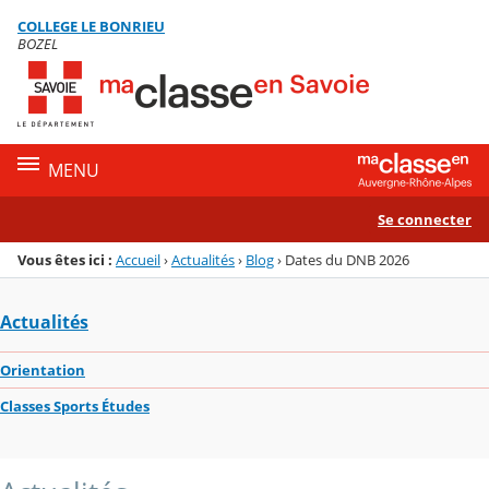
Panneau de gestion des cookies
COLLEGE LE BONRIEU
Menu de la rubrique
Contenu
BOZEL
MENU
Se connecter
Vous êtes ici :
Accueil
›
Actualités
›
Blog
›
Dates du DNB 2026
Actualités
Orientation
Classes Sports Études