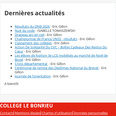
Dernières actualités
Résultats du DNB 2026
- Eric Gillon
Nuit du code
- ISABELLE TOMASZEWSKI
Drapeau arc-en-ciel
- Eric Gillon
Championnat de France UNSS - résultats
- Eric Gillon
Classement des collèges
- Eric Gillon
Action De Solidarité Du CVC – Boîtes Cadeaux Des Restos Du
Cœur
- Eric Gillon
Les élèves de l’option 3e LCE mobilisés au marché de Noël de
Bozel
- Eric Gillon
Cross départemental
- Eric Gillon
Cérémonie de remise des Diplômes National du Brevet
- Eric
Gillon
Journée de l'orientation
- Eric Gillon
A bientôt
COLLEGE LE BONRIEU
Contacts
Mentions légales
Chartes d'utilisation
Données personnelles