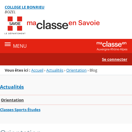
Panneau de gestion des cookies
COLLEGE LE BONRIEU
Menu de la rubrique
Contenu
BOZEL
MENU
Se connecter
Vous êtes ici :
Accueil
›
Actualités
›
Orientation
›
Blog
Actualités
Orientation
Classes Sports Études