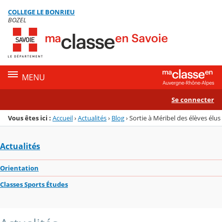
Panneau de gestion des cookies
COLLEGE LE BONRIEU
Menu de la rubrique
Contenu
BOZEL
MENU
Se connecter
Vous êtes ici :
Accueil
›
Actualités
›
Blog
›
Sortie à Méribel des élèves élus
Actualités
Orientation
Classes Sports Études