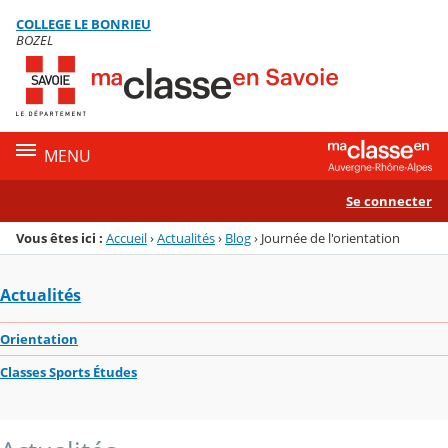
Panneau de gestion des cookies
COLLEGE LE BONRIEU
Menu de la rubrique
Contenu
BOZEL
MENU
Se connecter
Vous êtes ici :
Accueil
›
Actualités
›
Blog
›
Journée de l'orientation
Actualités
Orientation
Classes Sports Études