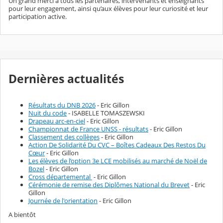
Un grand merci à tous les partenaires, intervenants et enseignants
pour leur engagement, ainsi qu’aux élèves pour leur curiosité et leur
participation active.
Dernières actualités
Résultats du DNB 2026
- Eric Gillon
Nuit du code
- ISABELLE TOMASZEWSKI
Drapeau arc-en-ciel
- Eric Gillon
Championnat de France UNSS - résultats
- Eric Gillon
Classement des collèges
- Eric Gillon
Action De Solidarité Du CVC – Boîtes Cadeaux Des Restos Du
Cœur
- Eric Gillon
Les élèves de l’option 3e LCE mobilisés au marché de Noël de
Bozel
- Eric Gillon
Cross départemental
- Eric Gillon
Cérémonie de remise des Diplômes National du Brevet
- Eric
Gillon
Journée de l'orientation
- Eric Gillon
A bientôt