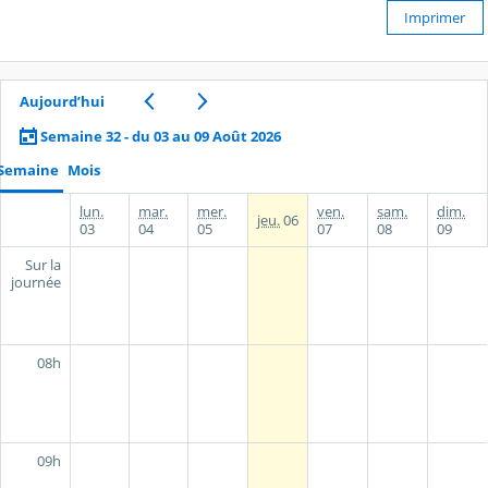
Imprimer
Aujourd’hui
Semaine 32 - du 03 au 09 Août 2026
Semaine
Mois
lun.
mar.
mer.
ven.
sam.
dim.
jeu.
06
03
04
05
07
08
09
Sur la
journée
08h
09h