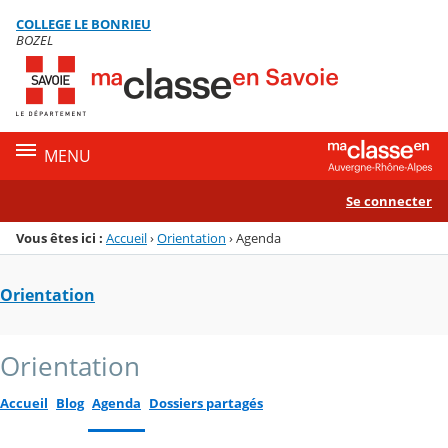
Panneau de gestion des cookies
COLLEGE LE BONRIEU
Menu de la rubrique
Contenu
BOZEL
MENU
Se connecter
Vous êtes ici :
Accueil
›
Orientation
›
Agenda
Orientation
Orientation
Accueil
Blog
Agenda
Dossiers partagés