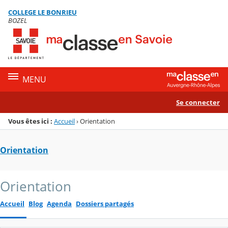
Panneau de gestion des cookies
COLLEGE LE BONRIEU
Menu de la rubrique
Contenu
BOZEL
MENU
Se connecter
Vous êtes ici :
Accueil
›
Orientation
Orientation
Orientation
Accueil
Blog
Agenda
Dossiers partagés